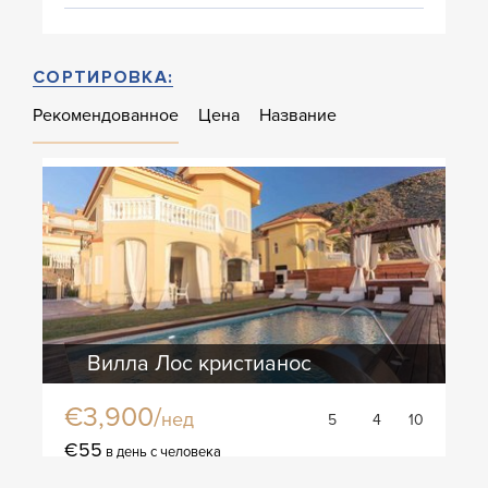
СОРТИРОВКА:
Рекомендованное
Цена
Название
Вилла Лос кристианос
€3,900/
нед
5
4
10
€55
в день с человека