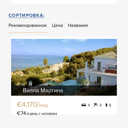
СОРТИРОВКА:
Рекомендованное
Цена
Название
Вилла Мартина
€4,170/
нед
4
4
8
€74
в день с человека