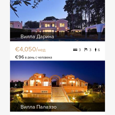
Вилла Дарина
€4,050/
нед
3
3
6
€96
в день с человека
Вилла Палаззо