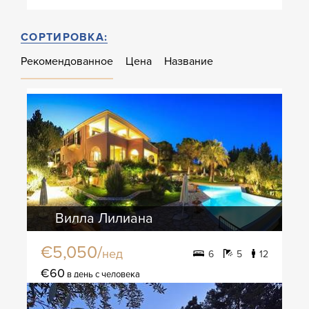
СОРТИРОВКА:
Рекомендованное
Цена
Название
Вилла Лилиана
€5,050/
нед
6
5
12
€60
в день с человека