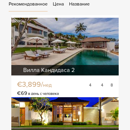
Рекомендованное
Цена
Название
Вилла Кандидаса 2
€3,899/
нед
4
4
8
€69
в день с человека