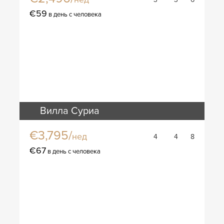
€59
в день с человека
Вилла Суриа
€3,795/
нед
4
4
8
€67
в день с человека