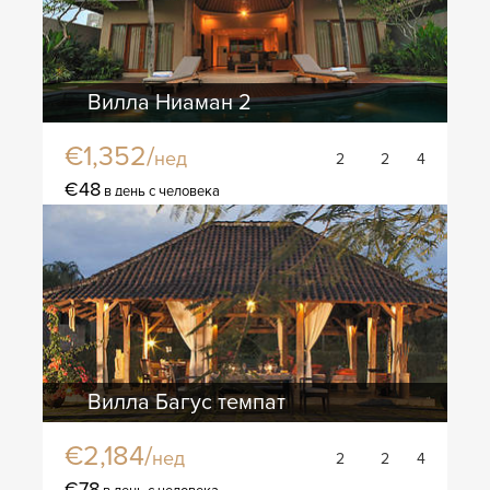
Вилла Ниаман 2
€1,352/
нед
2
2
4
€48
в день с человека
Вилла Багус темпат
€2,184/
нед
2
2
4
€78