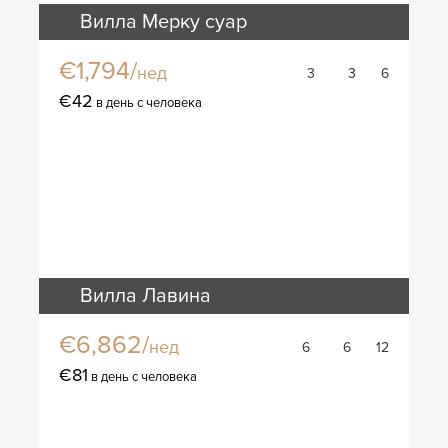
Вилла Мерку суар
€1,794/
нед
3
3
6
€42
в день с человека
Вилла Лавина
€6,862/
нед
6
6
12
€81
в день с человека