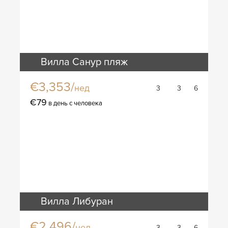
Вилла Санур пляж
€3,353/
нед
3
3
6
€79
в день с человека
Вилла Либуран
€2,496/
нед
3
3
6