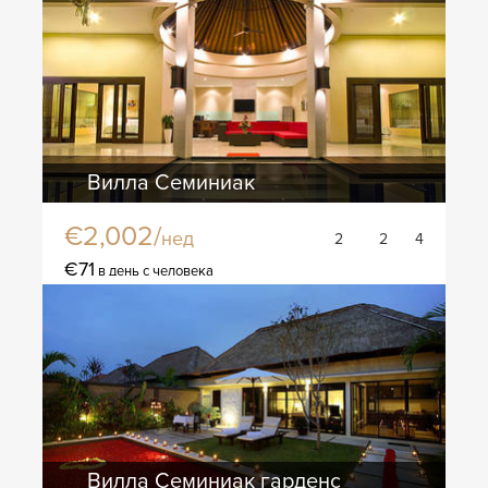
Вилла Семиниак
€2,002/
нед
2
2
4
€71
в день с человека
Вилла Семиниак гарденс