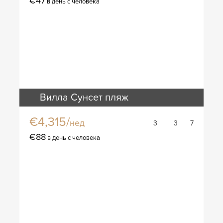
€47
в день с человека
Вилла Сунсет пляж
€4,315/
нед
3
3
7
€88
в день с человека