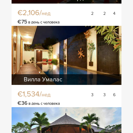
€2,106/
нед
2
2
4
€75
в день с человека
Вилла Умалас
€1,534/
нед
3
3
6
€36
в день с человека