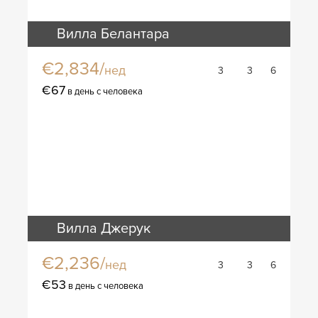
Вилла Белантара
€2,834/
нед
3
3
6
€67
в день с человека
Вилла Джерук
€2,236/
нед
3
3
6
€53
в день с человека