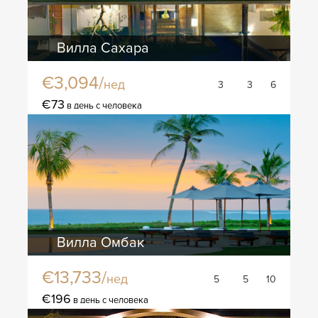
Вилла Сахара
€3,094/
нед
3
3
6
€73
в день с человека
Вилла Омбак
€13,733/
нед
5
5
10
€196
в день с человека