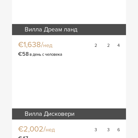
Вилла Дреам ланд
€1,638/
нед
2
2
4
€58
в день с человека
Вилла Дисковери
€2,002/
нед
3
3
6