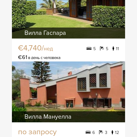
Вилла Гаспара
€4,740/
нед
5
5
11
€61
в день с человека
Вилла Мануелла
по запросу
6
3
12