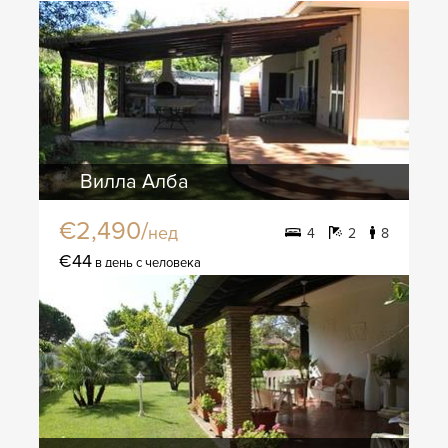
Вилла Алба
€2,490/
нед
4
2
8
€44
в день с человека