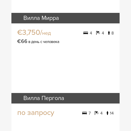
Вилла Мирра
€3,750/
нед
4
4
8
€66
в день с человека
Вилла Пергола
по запросу
7
4
14