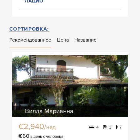
ЛАЦИО
СОРТИРОВКА:
Рекомендованное
Цена
Название
Вилла Марианна
€2,940/
нед
4
3
7
€60
в день с человека