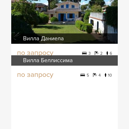
Вилла Даниела
по запросу
3
2
6
Вилла Беллиссима
по запросу
5
4
10