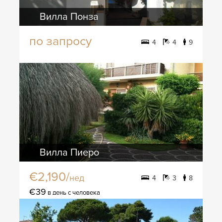
Вилла Понза
по запросу
4
4
9
Вилла Пиеро
€2,190/
нед
4
3
8
€39
в день с человека