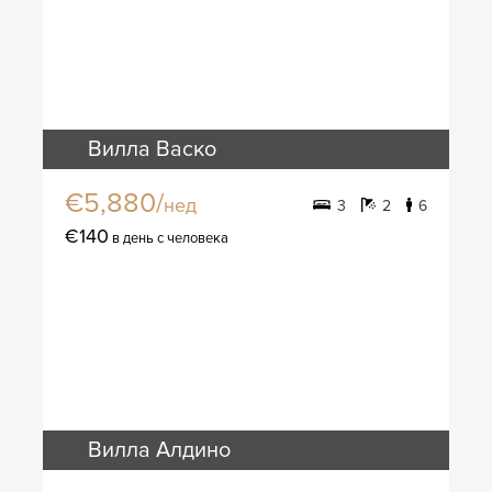
Вилла Васко
€5,880/
нед
3
2
6
€140
в день с человека
Вилла Алдино