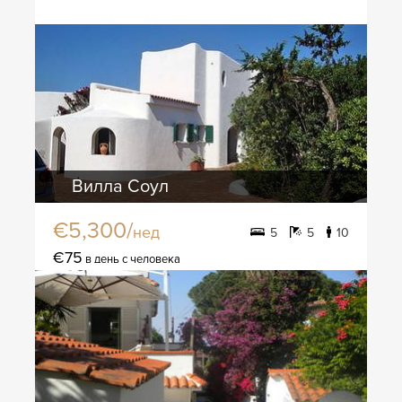
Вилла Соул
€5,300/
нед
5
5
10
€75
в день с человека