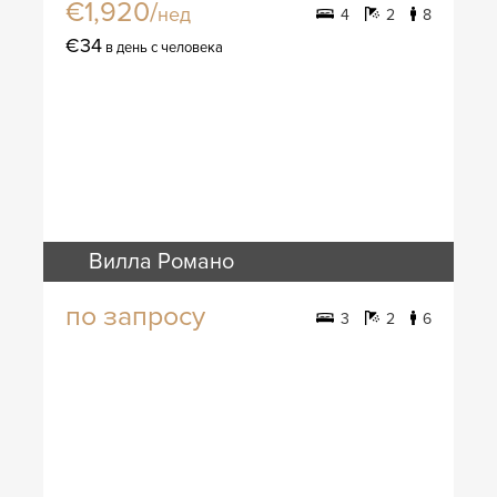
€1,920/
нед
4
2
8
€34
в день с человека
Вилла Романо
по запросу
3
2
6