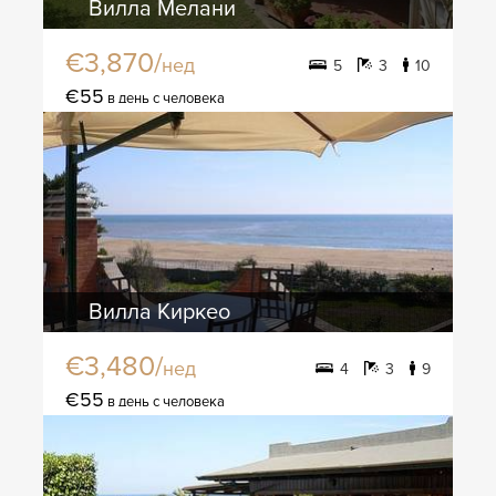
Вилла Мелани
€3,870/
нед
5
3
10
€55
в день с человека
Вилла Киркео
€3,480/
нед
4
3
9
€55
в день с человека