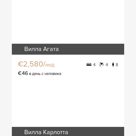
Вилла Агата
€2,580/
нед
4
4
8
€46
в день с человека
Вилла Карлотта