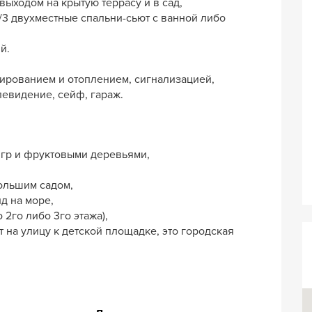
выходом на крытую террасу и в сад,
/3 двухместные спальни-сьют с ванной либо
й.
рованием и отоплением, сигнализацией,
левидение, сейф, гараж.
игр и фруктовыми деревьями,
большим садом,
ид на море,
о 2го либо 3го этажа),
 на улицу к детской площадке, это городская