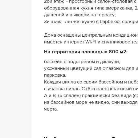
2ой этаж - просторный салон-столовая с 
оборудованная кухня типа американка, 2
душевой и выходом на террасу;
3й этаж - летняя кухня с барбекю, соляри
Дома оснащены центральным кондициони
имеется интернет Wi-Fi и спутниковое те
На территории площадью 800 м2:
бассейн с подогревом и джакузи,
ухоженный цветущий сад с газоном для 
парковка.
Каждая вилла со своим бассейном и не
с участка виллы С (6 спален) красивый в
А и В (5 спален) практически без вида (с
из бассейнов море не видно, они выходят
черта.