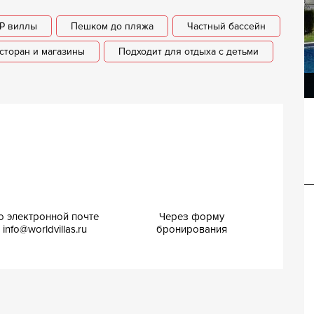
IP виллы
Пешком до пляжа
Частный бассейн
сторан и магазины
Подходит для отдыха с детьми
Вилла Констанкиа
Вилла Голда
о электронной почте
Через форму
info@worldvillas.ru
бронирования