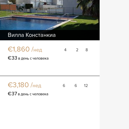
Вилла Констанкиа
Вилла
€1,860 /
нед
4
2
8
€33
в день с человека
Вилла Голда
Вилла
€3,180 /
нед
6
6
12
€37
в день с человека