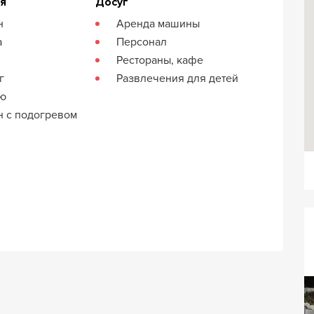
ия
Досуг
н
Аренда машины
а
Персонал
Рестораны, кафе
г
Развлечения для детей
кю
н с подогревом