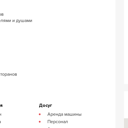
ов
елями и душами
сторанов
ия
Досуг
н
Аренда машины
а
Персонал