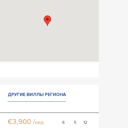
ДРУГИЕ ВИЛЛЫ РЕГИОНА
Вилла Сусан
Вилла
€3,900 /
нед
6
5
12