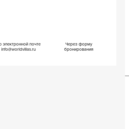
о электронной почте
Через форму
info@worldvillas.ru
бронирования
Вилла Алдана