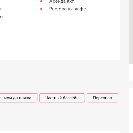
Аренда яхт
г
Рестораны, кафе
кю
ешком до пляжа
Частный бассейн
Персонал
Вилла Сусан