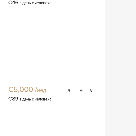
€46
в день с человека
Вилла Алдана
Вилла
€5,000 /
нед
4
4
8
€89
в день с человека