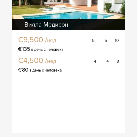
Вилла Медисон
€9,500 /
нед
5
5
10
Вилла Веларис
€135
в день с человека
€4,500 /
нед
4
4
8
€80
в день с человека