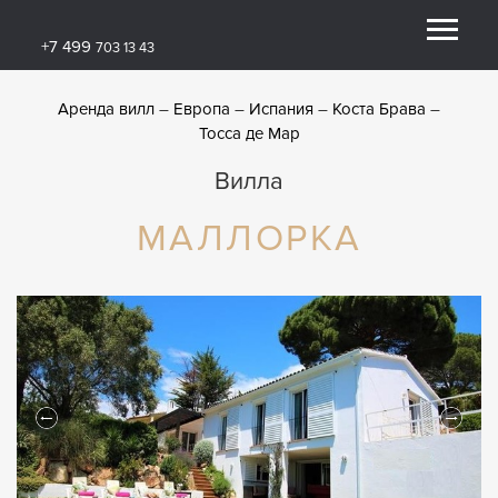
+7 499
703 13 43
Аренда вилл
Европа
Испания
Коста Брава
Тосса де Мар
Вилла
МАЛЛОРКА