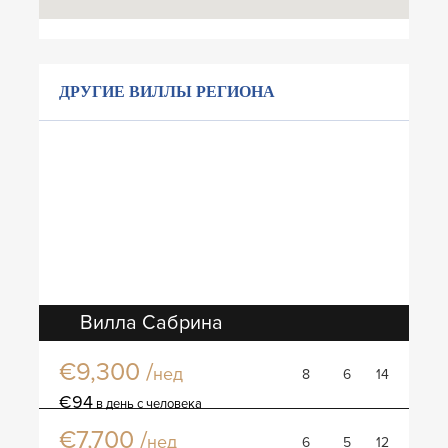
ДРУГИЕ ВИЛЛЫ РЕГИОНА
Вилла Сабрина
€9,300 /
нед
8
6
14
Вилла Калифорниа
€94
в день с человека
€7,700 /
нед
6
5
12