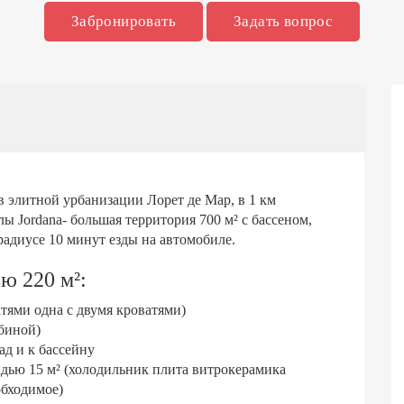
Забронировать
Задать вопрос
в элитной урбанизации Лорет де Мар, в 1 км
ы Jordana- большая территория 700 м² с бассеном,
радиусе 10 минут езды на автомобиле.
ю 220 м²:
тями одна с двумя кроватями)
биной)
ад и к бассейну
дью 15 м² (холодильник плита витрокерамика
обходимое)