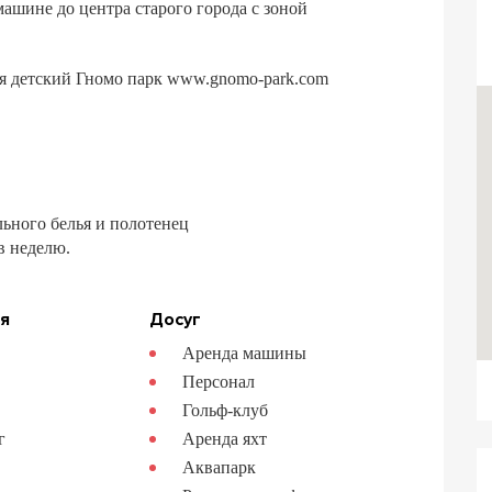
машине до центра старого города с зоной
ся детский Гномо парк www.gnomo-park.com
льного белья и полотенец
 в неделю.
ия
Досуг
н
Аренда машины
Персонал
Гольф-клуб
г
Аренда яхт
Аквапарк