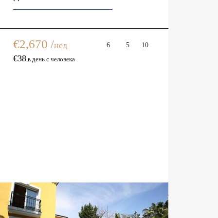
Вилла Антонелла
Вилла 
€2,670 /
нед
6
5
10
€38
в день с человека