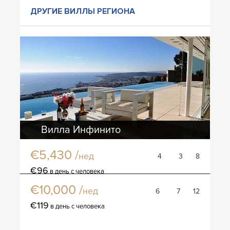
ДРУГИЕ ВИЛЛЫ РЕГИОНА
Вилла Инфинито
€5,430 /
нед
4
3
8
Вилла Бона
€96
в день с человека
€10,000 /
нед
6
7
12
€119
в день с человека