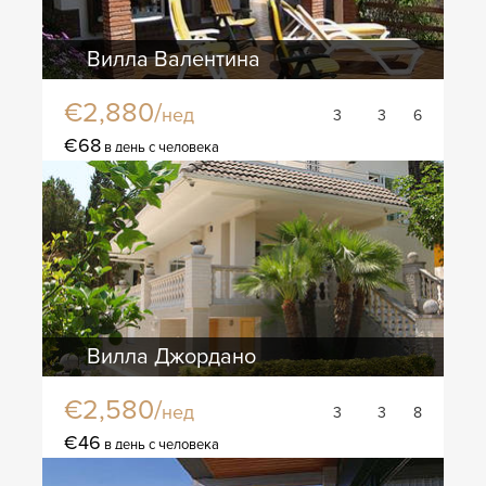
Вилла Валентина
€2,880/
нед
3
3
6
€68
в день с человека
Вилла Джордано
€2,580/
нед
3
3
8
€46
в день с человека