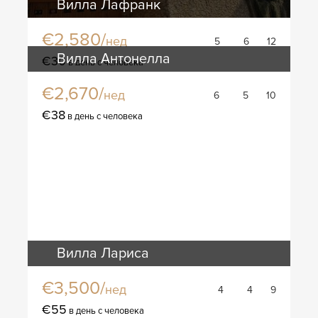
Вилла Лафранк
€2,580/
нед
5
6
12
Вилла Антонелла
€30
в день с человека
€2,670/
нед
6
5
10
€38
в день с человека
Вилла Лариса
€3,500/
нед
4
4
9
€55
в день с человека