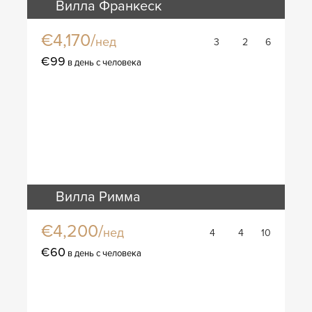
Вилла Франкеск
€4,170/
нед
3
2
6
€99
в день с человека
Вилла Римма
€4,200/
нед
4
4
10
€60
в день с человека