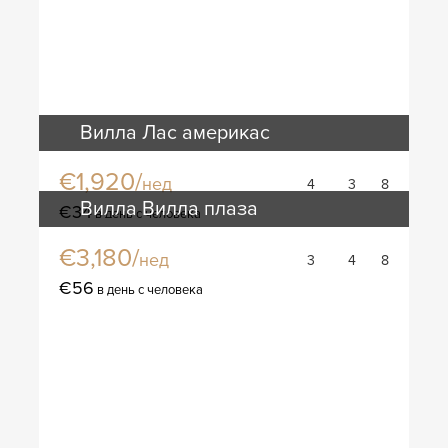
Вилла Лас америкас
€1,920/
нед
4
3
8
Вилла Вилла плаза
€34
в день с человека
€3,180/
нед
3
4
8
€56
в день с человека