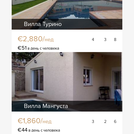
Вилла Турино
€2,880/
нед
4
3
8
€51
в день с человека
Вилла Мангуста
€1,860/
нед
3
2
6
€44
в день с человека