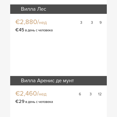
Вилла Лес
€2,880/
нед
3
3
9
€45
в день с человека
Вилла Аренис де мунт
€2,460/
нед
6
3
12
€29
в день с человека