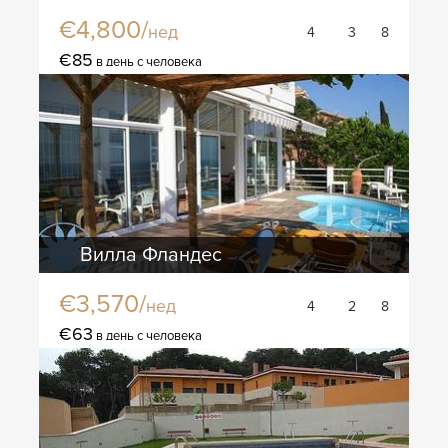
€4,800/
нед
4
3
8
€85
в день с человека
Вилла Фландес
€3,570/
нед
4
2
8
€63
в день с человека