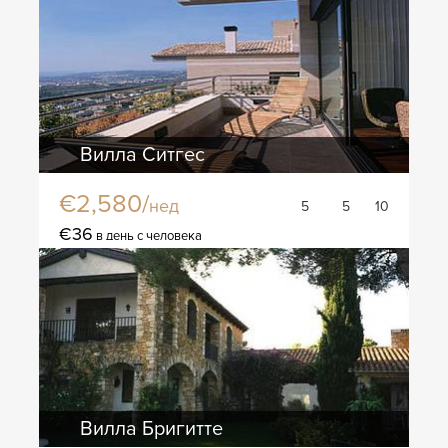
Вилла Ситгес
€2,580/
нед
5
5
10
€36
в день с человека
Вилла Бригитте