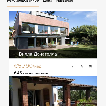
Рекомендованное
Цена
Название
Вилла Донателла
€5,790/
нед
7
5
18
€45
в день с человека