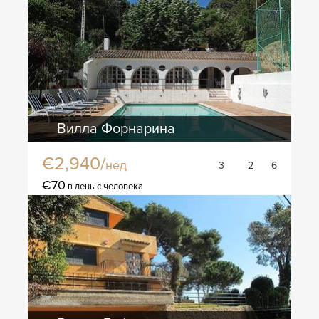
Вилла Форнарина
€2,940/
нед
3
2
6
€70
в день с человека