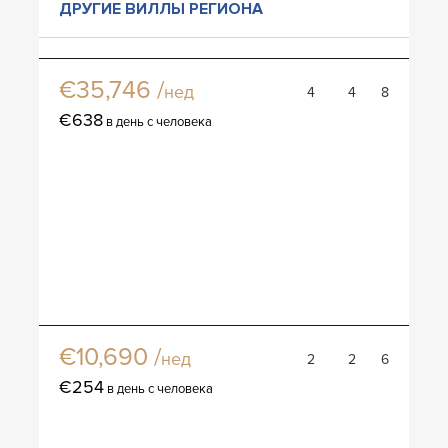
ДРУГИЕ ВИЛЛЫ РЕГИОНА
Вилла Комо резиденция
€35,746 /
нед
4
4
8
€638
в день с человека
вилла
Вилла Амилла 2 бр пляж поол вилла
€10,690 /
нед
2
2
6
€254
в день с человека