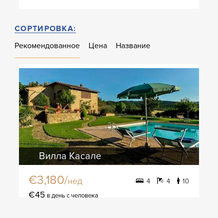
СОРТИРОВКА:
Рекомендованное
Цена
Название
Вилла Касале
€3,180/
нед
4
4
10
€45
в день с человека