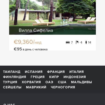
Вилла Сифелиа
€9,360/
нед
7
4
14
€95
в день с человека
ТАИЛАНД
ИСПАНИЯ
ФРАНЦИЯ
ИТАЛИЯ
ФИНЛЯНДИЯ
ГРЕЦИЯ
КИПР
ИНДОНЕЗИЯ
ТУРЦИЯ
ХОРВАТИЯ
ОАЭ
США
МАЛЬДИВЫ
СЕЙШЕЛЫ
МАВРИКИЙ
ЧЕРНОГОРИЯ