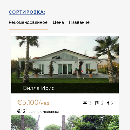
СОРТИРОВКА:
Рекомендованное
Цена
Название
Вилла Ирис
€5,100/
нед
3
2
6
€121
в день с человека