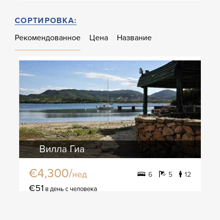
СОРТИРОВКА:
Рекомендованное
Цена
Название
Вилла Гиа
€4,300/
нед
6
5
12
€51
в день с человека