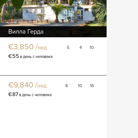
Вилла Герда
Вилла
€3,850 /
нед
5
4
10
€55
в день с человека
Вилла Гиоконда
Вилла
€9,840 /
нед
8
10
16
€87
в день с человека