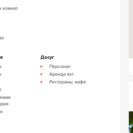
х комнат.
ти
ия
Досуг
н
Персонал
а
Аренда яхт
Рестораны, кафе
г
яемая
ория
кю