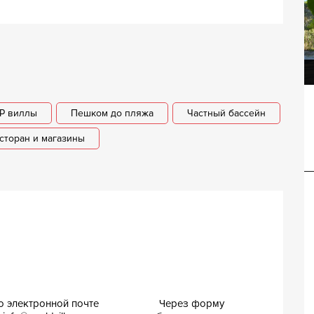
Вилла Герда
IP виллы
Пешком до пляжа
Частный бассейн
сторан и магазины
Вилла Гиоконда
о электронной почте
Через форму