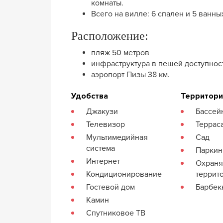
комнаты.
Всего на вилле: 6 спален и 5 ванны
Расположение:
пляж 50 метров
инфраструктура в пешей доступнос
аэропорт Пизы 38 км.
Удобства
Территор
Джакузи
Бассей
Телевизор
Террас
Мультимедийная
Сад
система
Паркин
Интернет
Охран
Кондиционирование
террит
Гостевой дом
Барбе
Камин
Спутниковое ТВ