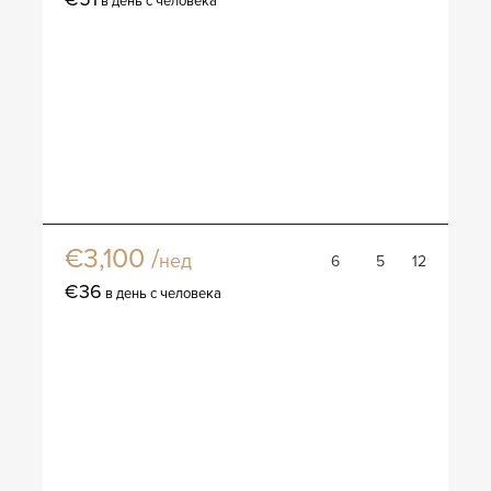
в день с человека
Вилла Каное
€3,100 /
нед
6
5
12
€36
в день с человека