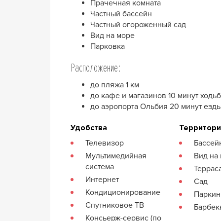
Прачечная комната
Частный бассейн
Частный огороженный сад
Вид на море
Парковка
Расположение:
до пляжа 1 км
до кафе и магазинов 10 минут ходь
до аэропорта Ольбия 20 минут езды
Удобства
Территор
Телевизор
Бассей
Мультимедийная
Вид на
система
Террас
Интернет
Сад
Кондиционирование
Паркин
Спутниковое ТВ
Барбе
Консьерж-сервис (по