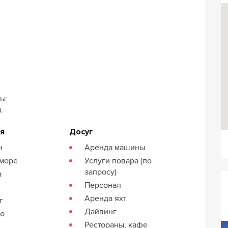
бы
.
ия
Досуг
н
Аренда машины
 море
Услуги повара (по
запросу)
а
Персонал
Аренда яхт
г
Дайвинг
кю
Рестораны, кафе