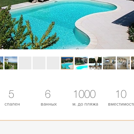
5
6
1000
10
спален
ванных
м. до пляжа
вместимост