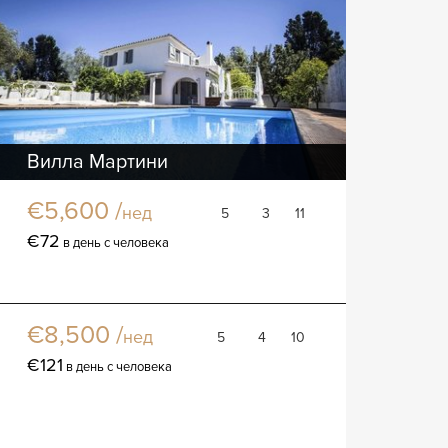
Вилла Мартини
Вилла
€5,600 /
нед
5
3
11
€72
в день с человека
Вилла Алвиана
Вилла
€8,500 /
нед
5
4
10
€121
в день с человека