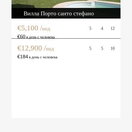
Вилла Порто санто стефано
€5,100 /
нед
5
4
12
Вилла Мартелли
€60
в день с человека
€12,900 /
нед
5
5
10
€184
в день с человека