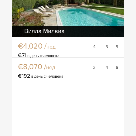
Вилла Милвиа
€4,020 /
нед
4
3
8
Вилла Беатрике
€71
в день с человека
€8,070 /
нед
3
4
6
€192
в день с человека