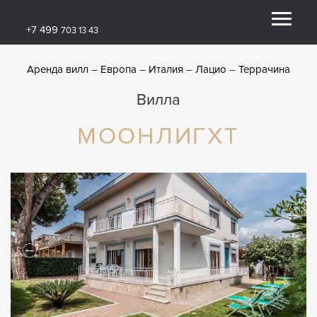
+7 499
703 13 43
Аренда вилл
Европа
Италия
Лацио
Террачина
Вилла
МООНЛИГХТ