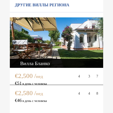
ДРУГИЕ ВИЛЛЫ РЕГИОНА
Вилла Бланко
€2,500 /
нед
4
3
7
Вилла Агата
€51
в день с человека
€2,580 /
нед
4
4
8
€46
в день с человека