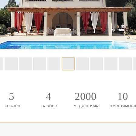
5
4
2000
10
спален
ванных
м. до пляжа
вместимост