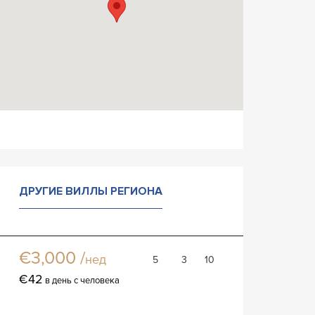
ДРУГИЕ ВИЛЛЫ РЕГИОНА
Вилла Бартоломеа
Вилла
€3,000 /
нед
5
3
10
€42
в день с человека