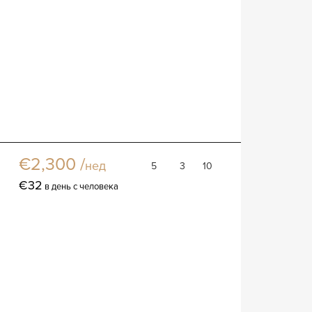
Вилла Лунгарно
Вилла
€2,300 /
нед
5
3
10
€32
в день с человека