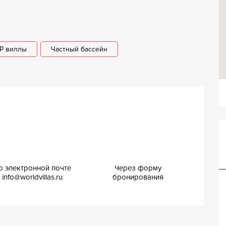
IP виллы
Частный бассейн
Вилла Бартоломеа
о электронной почте
Через форму
info@worldvillas.ru
бронирования