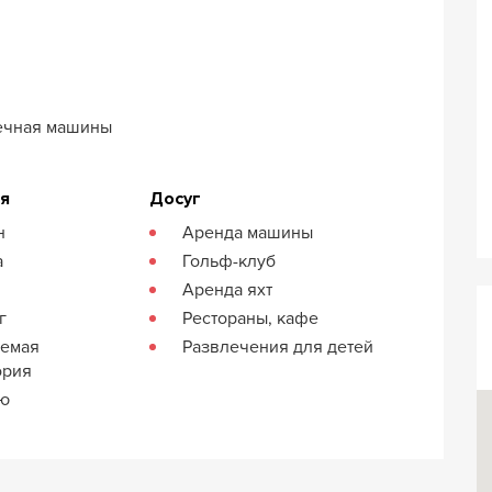
ечная машины
ия
Досуг
н
Аренда машины
а
Гольф-клуб
Аренда яхт
г
Рестораны, кафе
яемая
Развлечения для детей
ория
кю