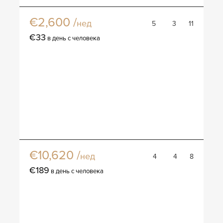
€2,600 /
нед
5
3
11
€33
в день с человека
Вилла Наоми
€10,620 /
нед
4
4
8
€189
в день с человека