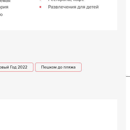
яемая
ория
Развлечения для детей
кю
овый Год 2022
Пешком до пляжа
Вилла Матина