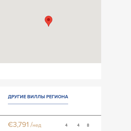
ДРУГИЕ ВИЛЛЫ РЕГИОНА
Вилла Суриа
Вилла
€3,791 /
нед
4
4
8