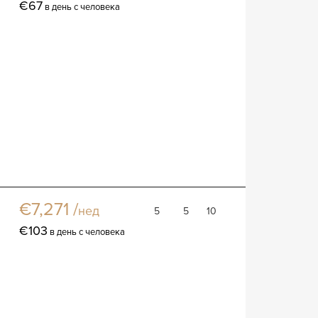
€67
в день с человека
Вилла Матина
Вилла
€7,271 /
нед
5
5
10
€103
в день с человека