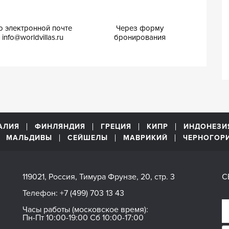
о электронной почте
Через форму
info@worldvillas.ru
бронирования
АЛИЯ
ФИНЛЯНДИЯ
ГРЕЦИЯ
КИПР
ИНДОНЕЗИ
МАЛЬДИВЫ
СЕЙШЕЛЫ
МАВРИКИЙ
ЧЕРНОГОР
119021, Россия, Тимура Фрунзе, 20, стр. 3
С
Телефон:
+7 (499) 703 13 43
Часы работы (московское время):
Пн-Пт 10:00-19:00 Сб 10:00-17:00