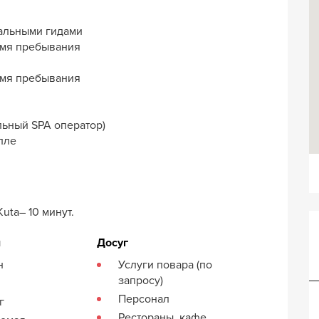
нальными гидами
емя пребывания
емя пребывания
льный SPA оператор)
лле
uta– 10 минут.
я
Досуг
н
Услуги повара (по
Вилла Суриа
запросу)
Персонал
г
Рестораны, кафе