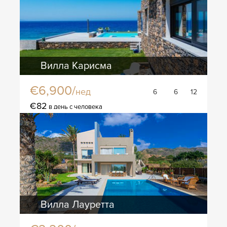
Вилла Карисма
€6,900/
нед
6
6
12
€82
в день с человека
Вилла Лауретта