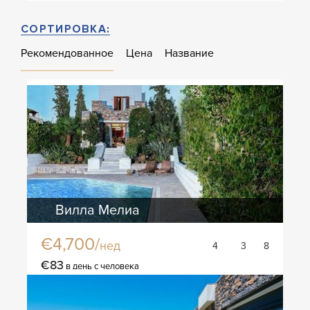
СОРТИРОВКА:
Рекомендованное
Цена
Название
Вилла Мелиа
€4,700/
нед
4
3
8
€83
в день с человека