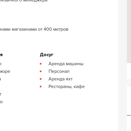
нами магазинами от 400 метров
ия
Досуг
н
Аренда машины
 море
Персонал
а
Аренда яхт
Рестораны, кафе
г
кю
Вилла Трианда