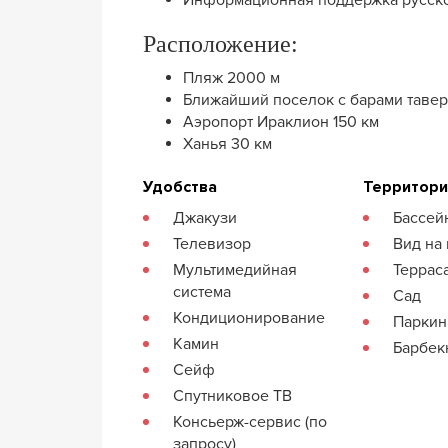
Расположение:
Пляж 2000 м
Ближайший поселок с барами тавер
Аэропорт Ираклион 150 км
Ханья 30 км
Удобства
Территор
Джакузи
Бассей
Телевизор
Вид на
Мультимедийная
Террас
система
Сад
Кондиционирование
Паркин
Камин
Барбе
Сейф
Спутниковое ТВ
Консьерж-сервис (по
запросу)