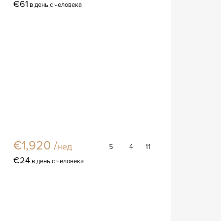
€61
в день с человека
Вилла Полианна
Вилла
€1,920 /
нед
5
4
11
€24
в день с человека