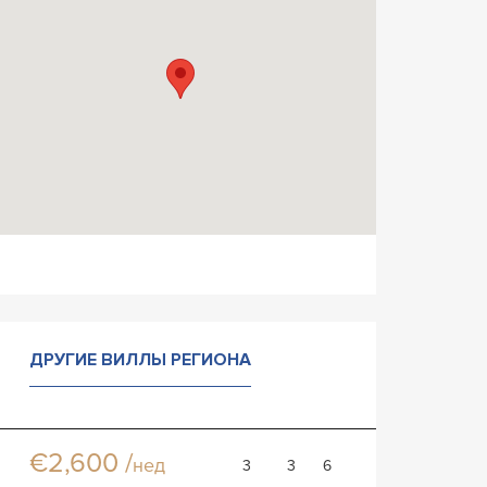
ДРУГИЕ ВИЛЛЫ РЕГИОНА
Вилла Трианда
Вилла
€2,600 /
нед
3
3
6