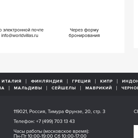
о электронной почте
Через форму
info@worldvillas.ru
бронирования
ИТАЛИЯ
ФИНЛЯНДИЯ
ГРЕЦИЯ
КИПР
ИНДО
ША
МАЛЬДИВЫ
СЕЙШЕЛЫ
МАВРИКИЙ
ЧЕРНО
119021, Россия, Тимура Фрунзе, 20, стр. 3
С
Телефон:
+7 (499) 703 13 43
Часы работы (московское время):
Пн-Пт 10:00-19:00 Сб 10:00-17:00