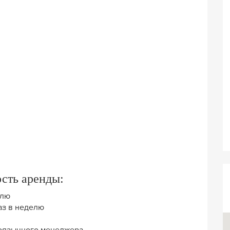
сть аренды:
елю
раз в неделю
оязычного менеджера