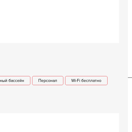
Вилла Полианна
ный бассейн
Персонал
Wi-Fi бесплатно