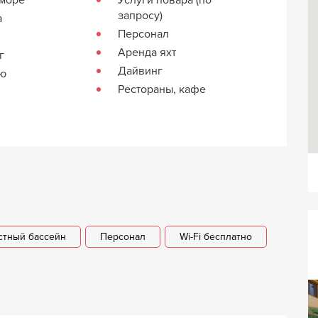
запросу)
а
Персонал
Аренда яхт
г
Дайвинг
кю
Рестораны, кафе
стный бассейн
Персонал
Wi-Fi бесплатно