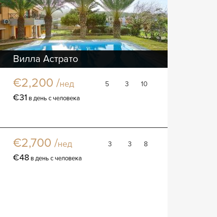
Вилла Астрато
Вилла
€2,200 /
нед
5
3
10
€31
в день с человека
Вилла Нова
Вилла
€2,700 /
нед
3
3
8
€48
в день с человека