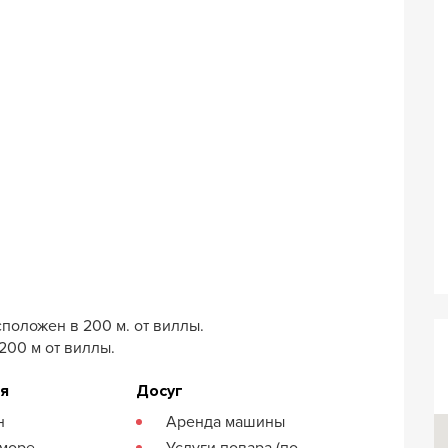
оложен в 200 м. от виллы.
200 м от виллы.
ия
Досуг
н
Аренда машины
 море
Услуги повара (по