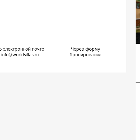
Вилла Астрато
о электронной почте
Через форму
info@worldvillas.ru
бронирования
Вилла Нова