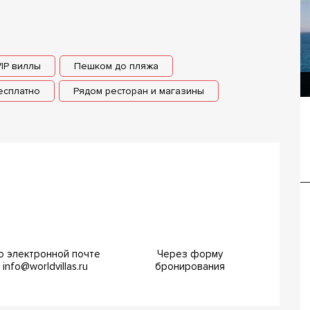
VIP виллы
Пешком до пляжа
Вилла Белладгио
бесплатно
Рядом ресторан и магазины
Вилла Евгениа
о электронной почте
Через форму
info@worldvillas.ru
бронирования