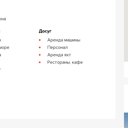
она
я
Досуг
н
Аренда машины
 море
Персонал
а
Аренда яхт
Рестораны, кафе
г