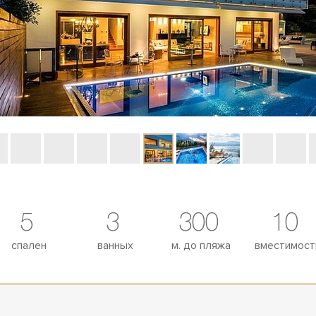
5
3
300
10
спален
ванных
м. до пляжа
вместимост