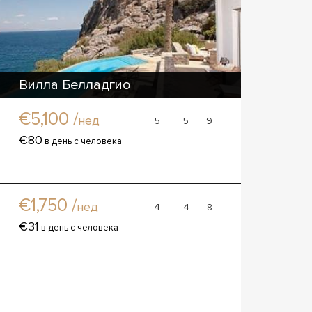
Вилла Белладгио
Вилла
€5,100 /
нед
5
5
9
€80
в день с человека
Вилла Евгениа
Вилла
€1,750 /
нед
4
4
8
€31
в день с человека