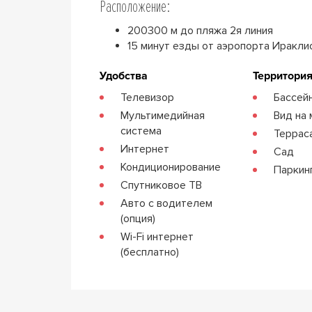
Расположение:
200300 м до пляжа 2я линия
15 минут езды от аэропорта Иракли
Удобства
Территори
Телевизор
Бассей
Мультимедийная
Вид на
система
Террас
Интернет
Сад
Кондиционирование
Паркин
Спутниковое ТВ
Авто с водителем
(опция)
Wi-Fi интернет
(бесплатно)