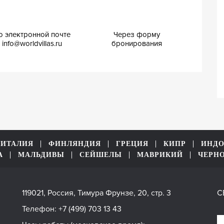
о электронной почте
Через форму
info@worldvillas.ru
бронирования
ИТАЛИЯ
ФИНЛЯНДИЯ
ГРЕЦИЯ
КИПР
ИНДО
А
МАЛЬДИВЫ
СЕЙШЕЛЫ
МАВРИКИЙ
ЧЕРН
119021, Россия, Тимура Фрунзе, 20, стр. 3
С
Телефон:
+7 (499) 703 13 43