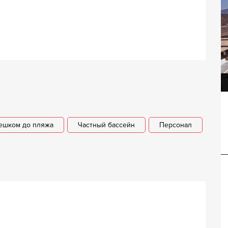
Вилла Елиада
ешком до пляжа
Частный бассейн
Персонал
Вилла Аврилл