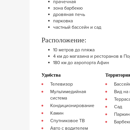
прачечная
зона барбекю
дровяная печь
парковка
частный бассейн и сад
Расположение:
10 метров до пляжа
4 км до магазина и ресторанов в П
180 км до аэропорта Афин
Удобства
Территори
Телевизор
Бассей
Мультимедийная
Вид на
система
Террас
Кондиционирование
Сад
Камин
Паркин
Спутниковое ТВ
Барбе
Авто с водителем