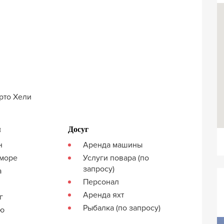
орто Хели
я
Досуг
н
Аренда машины
 море
Услуги повара (по
запросу)
а
Персонал
Аренда яхт
г
Рыбалка (по запросу)
кю