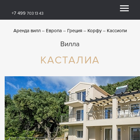
+7 499
703 13 43
Аренда вилл
Европа
Греция
Корфу
Кассиопи
Вилла
КАСТАЛИА