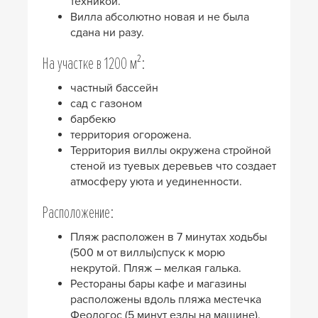
техникой.
Вилла абсолютно новая и не была
сдана ни разу.
На участке в 1200 м²:
частный бассейн
сад с газоном
барбекю
территория огорожена.
Территория виллы окружена стройной
стеной из туевых деревьев что создает
атмосферу уюта и уединенности.
Расположение:
Пляж расположен в 7 минутах ходьбы
(500 м от виллы)спуск к морю
некрутой. Пляж – мелкая галька.
Рестораны бары кафе и магазины
расположены вдоль пляжа местечка
Феологос (5 минут езды на машине).