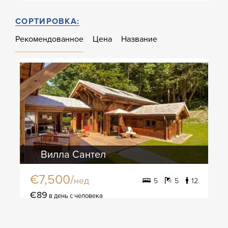
СОРТИРОВКА:
Рекомендованное
Цена
Название
Вилла Сантел
€7,500/
нед
5
5
12
€89
в день с человека