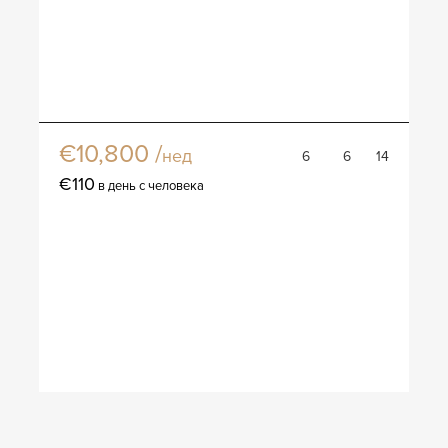
Вилла Давос
€10,800 /
нед
6
6
14
€110
в день с человека