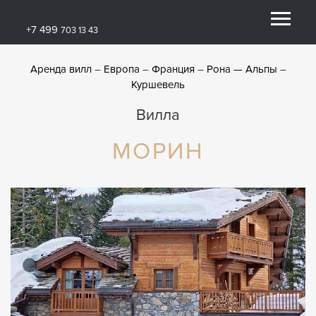
+7 499
703 13 43
Аренда вилл
Европа
Франция
Рона — Альпы
Куршевель
Вилла
МОРИН