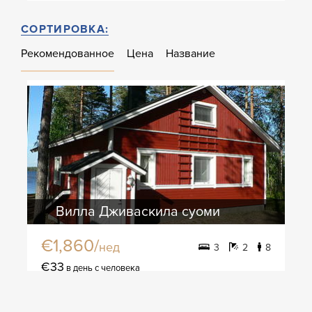
СОРТИРОВКА:
Рекомендованное
Цена
Название
Вилла Дживаскила суоми
€1,860/
нед
3
2
8
€33
в день с человека