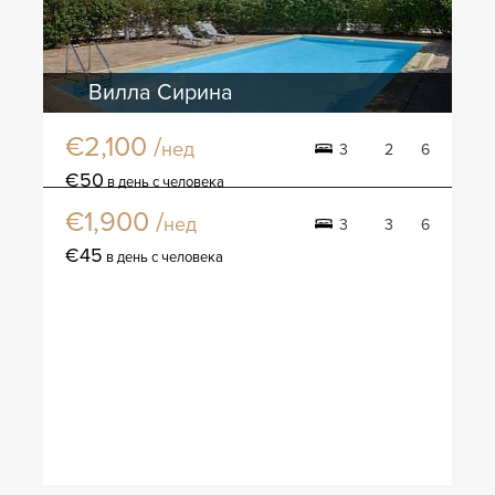
Вилла Сирина
€2,100 /
нед
3
2
6
Вилла Киссонерга
€50
в день с человека
€1,900 /
нед
3
3
6
€45
в день с человека