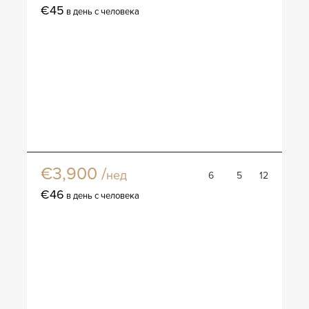
€45
в день с человека
Вилла Ларнака
€3,900 /
нед
6
5
12
€46
в день с человека