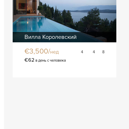
Вилла Королевский
€3,500/
нед
4
4
8
€62
в день с человека