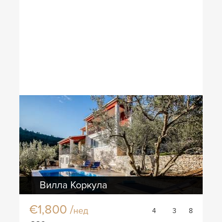
Вилла Коркула
€1,800 /
нед
4
3
8