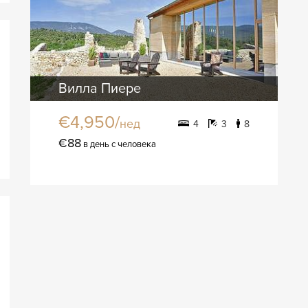
Вилла Пиере
€4,950/
нед
4
3
8
€88
в день с человека