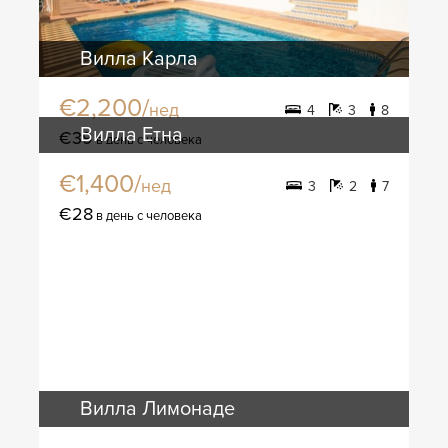
Вилла Карла
€2,200/
нед
4
3
8
Вилла Етна
€39
в день с человека
€1,400/
нед
3
2
7
€28
в день с человека
Вилла Лимонаде