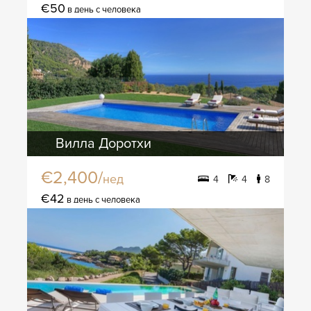
€50
в день с человека
Вилла Доротхи
€2,400/
нед
4
4
8
€42
в день с человека