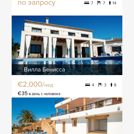
по запросу
7
7
14
Вилла Бенисса
€2,000/
нед
4
3
8
€35
в день с человека