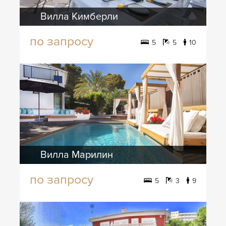
Вилла Кимберли
по запросу
5
5
10
Вилла Марилин
по запросу
5
3
9