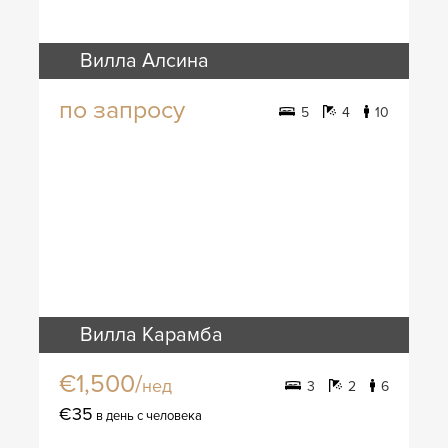
Вилла Алсина
по запросу
5
4
10
Вилла Карамба
€1,500/
нед
3
2
6
€35
в день с человека