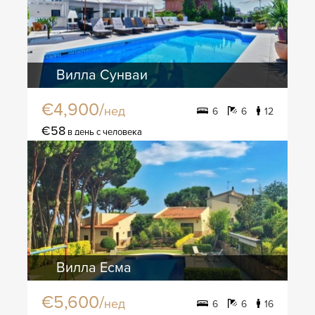
Вилла Сунваи
€4,900/
нед
6
6
12
€58
в день с человека
Вилла Есма
€5,600/
нед
6
6
16