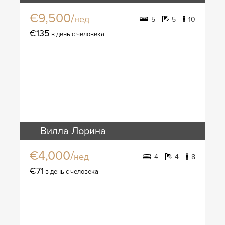
€9,500/
нед
5
5
10
€135
в день с человека
Вилла Лорина
€4,000/
нед
4
4
8
€71
в день с человека