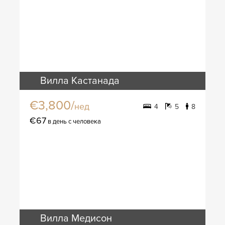
Вилла Кастанада
€3,800/
нед
4
5
8
€67
в день с человека
Вилла Медисон