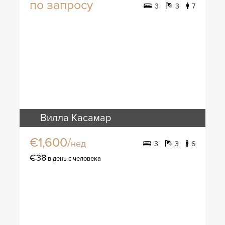
по запросу
3
3
7
Вилла Касамар
€1,600/
нед
3
3
6
€38
в день с человека